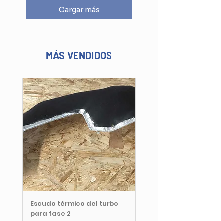
Cargar más
MÁS VENDIDOS
Escudo térmico del turbo
Accelerator Pedal Pla
para fase 2
Cover (7700849714)