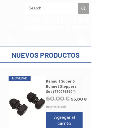
Iniciar sesión
NUEVOS PRODUCTOS
NOVEDAD
Renault Super 5
Bonnet Stoppers
Set (7700763904)
Precio
60,00 €
Precio de oferta
55,80 €
Impuesto incluido
Agregar al
carrito