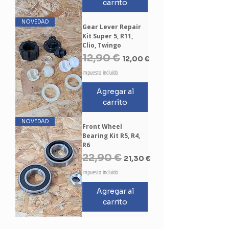
carrito
NOVEDAD
Gear Lever Repair
Kit Super 5, R11,
Clio, Twingo
Precio
12,90 €
Precio de oferta
12,00 €
Impuesto incluido
Agregar al
carrito
NOVEDAD
Front Wheel
Bearing Kit R5, R4,
R6
Precio
22,90 €
Precio de oferta
21,30 €
Impuesto incluido
Agregar al
carrito