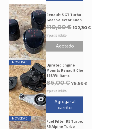
Renault 5 GT Turbo
Gear Selector Knob
Precio
110,00 €
Precio de oferta
102,30 €
Impuesto incluido
Agotado
NOVEDAD
Uprated Engine
Mounts Renault Clio
16S/Williams
Precio
86,00 €
Precio de oferta
79,98 €
Impuesto incluido
Agregar al
carrito
NOVEDAD
Fuel Filter R5 Turbo,
R5 Alpine Turbo