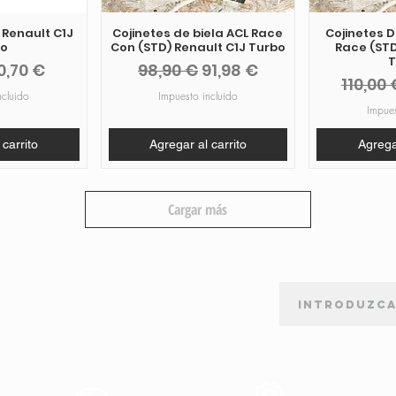
e Renault C1J
Cojinetes de biela ACL Race
Cojinetes 
bo
Con (STD) Renault C1J Turbo
Race (STD
T
recio de oferta
Precio
Precio de oferta
0,70 €
98,90 €
91,98 €
Precio
110,00 
ncluido
Impuesto incluido
Impues
 carrito
Agregar al carrito
Agregar
Cargar más
BOLETÍN DE SUSCRIPCIÓN
orte
Apoyo al
Produtos de