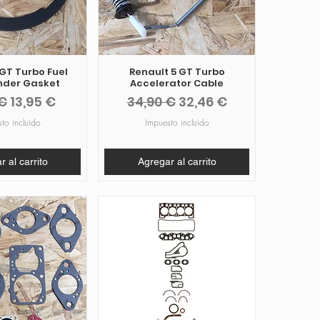
 GT Turbo Fuel
Renault 5 GT Turbo
nder Gasket
Accelerator Cable
o
Precio de oferta
Precio
Precio de oferta
 €
13,95 €
34,90 €
32,46 €
to incluido
Impuesto incluido
 al carrito
Agregar al carrito