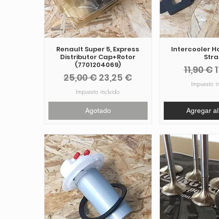
Renault Super 5, Express
Intercooler H
Distributor Cap+Rotor
Stra
(7701204069)
Precio
P
11,90 €
1
Precio
Precio de oferta
25,00 €
23,25 €
Impuesto i
Impuesto incluido
Agotado
Agregar al