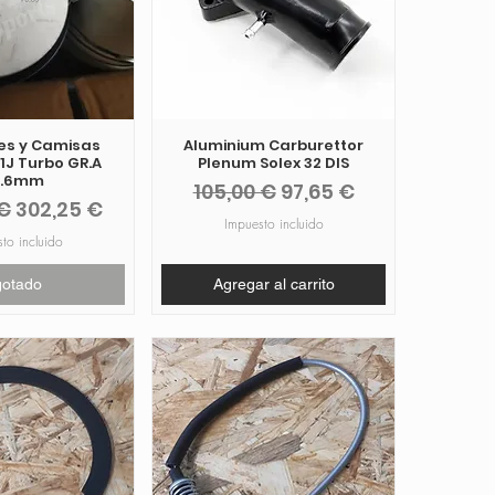
nes y Camisas
Aluminium Carburettor
1J Turbo GR.A
Plenum Solex 32 DIS
6.6mm
Precio
Precio de oferta
105,00 €
97,65 €
Precio de oferta
€
302,25 €
Impuesto incluido
to incluido
gotado
Agregar al carrito