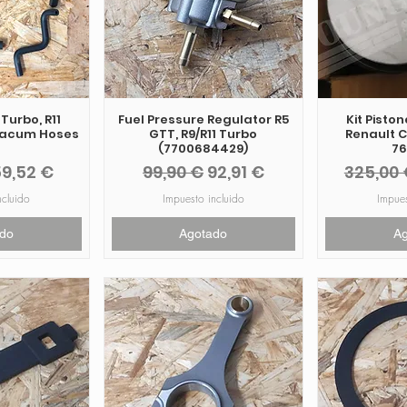
Turbo, R11
Fuel Pressure Regulator R5
Kit Pisto
 Vacum Hoses
GTT, R9/R11 Turbo
Renault C
(7700684429)
7
recio de oferta
Precio
Precio de oferta
Precio
9,52 €
99,90 €
92,91 €
325,00 
ncluido
Impuesto incluido
Impues
do
Agotado
A