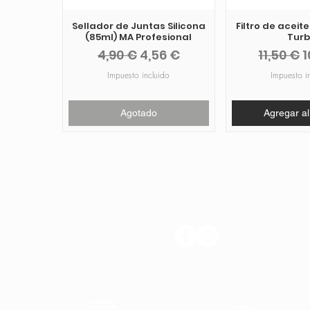
Sellador de Juntas Silicona
Filtro de aceit
(85ml) MA Profesional
Tur
Precio
Precio de oferta
Precio
P
4,90 €
4,56 €
11,50 €
1
Impuesto incluido
Impuesto i
Agotado
Agregar al
SÍGANOS
Pagos
Transp