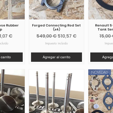
ose Rubber
Forged Connecting Rod Set
Renault 5
p
(x4)
Tank Se
recio de oferta
Precio
Precio de oferta
Preci
1,07 €
549,00 €
510,57 €
15,00
ncluido
Impuesto incluido
Impues
 carrito
Agregar al carrito
Agregar
NOVEDAD