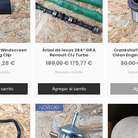
5 Windscreen
Árbol de levas 264º GR.A
Crankshaft
 Clip
Renault C1J Turbo
Cléon Engi
recio de oferta
Precio
Precio de oferta
Preci
,28 €
189,00 €
175,77 €
30,00
ncluido
Impuesto incluido
Impues
 carrito
Agregar al carrito
A
NOVEDAD