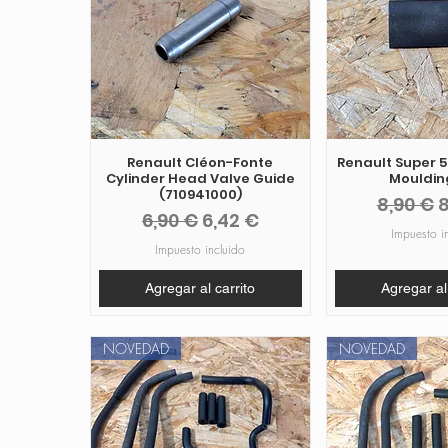
Renault Cléon-Fonte
Renault Super 
Cylinder Head Valve Guide
Moulding
(710941000)
Precio
P
8,90 €
8
Precio
Precio de oferta
6,90 €
6,42 €
Impuesto i
Impuesto incluido
Agregar al carrito
Agregar al
NOVEDAD
NOVEDAD