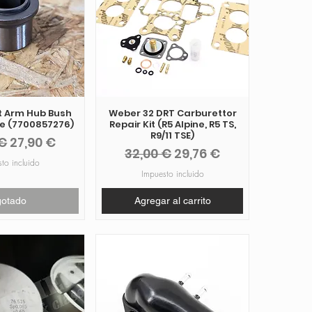
 Arm Hub Bush
Weber 32 DRT Carburettor
ne (7700857276)
Repair Kit (R5 Alpine, R5 TS,
R9/11 TSE)
o
Precio de oferta
 €
27,90 €
Precio
Precio de oferta
32,00 €
29,76 €
to incluido
Impuesto incluido
gotado
Agregar al carrito