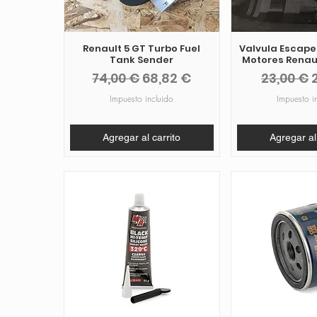
Renault 5 GT Turbo Fuel
Valvula Escape
Tank Sender
Motores Renaul
Precio
Precio de oferta
Precio
74,00 €
68,82 €
23,00 €
Impuesto incluido
Impuesto i
Agregar al carrito
Agregar al