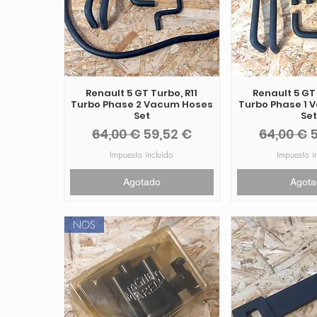
Renault 5 GT Turbo, R11
Renault 5 GT 
Turbo Phase 2 Vacum Hoses
Turbo Phase 1
Set
Set
Precio
Precio de oferta
Precio
P
64,00 €
59,52 €
64,00 €
5
Impuesto incluido
Impuesto i
Agotado
Agota
NOS