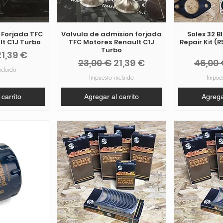
 Forjada TFC
Valvula de admision forjada
Solex 32 B
t C1J Turbo
TFC Motores Renault C1J
Repair Kit (R5
Turbo
Precio de oferta
21,39 €
Precio
Precio de oferta
Precio
23,00 €
21,39 €
46,00
ncluido
Impuesto incluido
Impues
 carrito
Agregar al carrito
Agregar