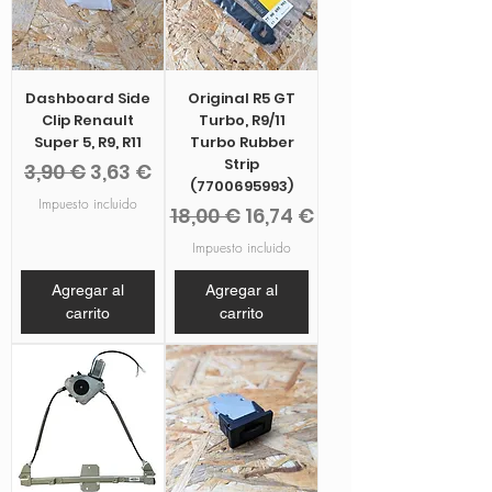
Dashboard Side
Original R5 GT
Clip Renault
Turbo, R9/11
Super 5, R9, R11
Turbo Rubber
Strip
Precio
Precio de oferta
3,90 €
3,63 €
(7700695993)
Impuesto incluido
Precio
Precio de oferta
18,00 €
16,74 €
Impuesto incluido
Agregar al
Agregar al
carrito
carrito