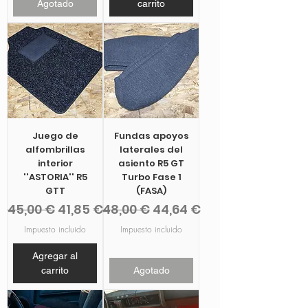
Agotado
carrito
Juego de
Fundas apoyos
alfombrillas
laterales del
interior
asiento R5 GT
''ASTORIA'' R5
Turbo Fase 1
GTT
(FASA)
Precio
Precio de oferta
Precio
Precio de oferta
45,00 €
41,85 €
48,00 €
44,64 €
Impuesto incluido
Impuesto incluido
Agregar al
carrito
Agotado