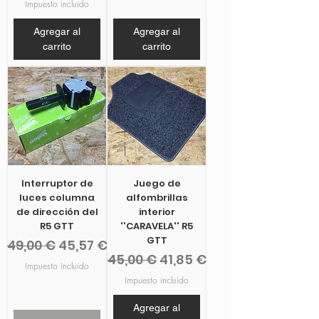
Impuesto incluido
9
,
Agregar al
Agregar al
7
5
carrito
carrito
€
p
o
r
1
M
e
t
r
o
s
Interruptor de
Juego de
luces columna
alfombrillas
de dirección del
interior
R5 GTT
''CARAVELA'' R5
GTT
Precio
Precio de oferta
49,00 €
45,57 €
Precio
Precio de oferta
45,00 €
41,85 €
Impuesto incluido
Impuesto incluido
Agregar al