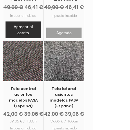
Precio
Precio de oferta
Precio
Precio de oferta
49,90 €
46,41 €
49,90 €
46,41 €
Impuesto incluido
Impuesto incluido
Agregar al
carrito
Agotado
Tela central
Tela lateral
asientos
asientos
modelos FASA
modelos FASA
(España)
(España)
Precio
Precio de oferta
Precio
Precio de oferta
42,00 €
39,06 €
42,00 €
39,06 €
39,06 €
/
100cm
39,06 €
/
100cm
3
3
Impuesto incluido
Impuesto incluido