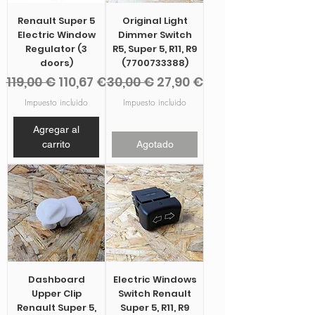
Renault Super 5
Original Light
Electric Window
Dimmer Switch
Regulator (3
R5, Super 5, R11, R9
doors)
(7700733388)
Precio
Precio de oferta
Precio
Precio de oferta
119,00 €
110,67 €
30,00 €
27,90 €
Impuesto incluido
Impuesto incluido
Agregar al
carrito
Agotado
Dashboard
Electric Windows
Upper Clip
Switch Renault
Renault Super 5,
Super 5, R11, R9