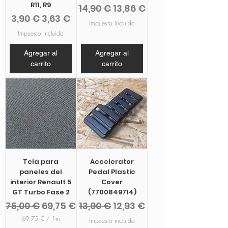
R11, R9
Precio
Precio de oferta
14,90 €
13,86 €
Precio
Precio de oferta
3,90 €
3,63 €
Impuesto incluido
Impuesto incluido
Agregar al
Agregar al
carrito
carrito
Tela para
Accelerator
paneles del
Pedal Plastic
interior Renault 5
Cover
GT Turbo Fase 2
(7700849714)
Precio
Precio de oferta
Precio
Precio de oferta
75,00 €
69,75 €
13,90 €
12,93 €
69,75 €
/
1m
Impuesto incluido
6