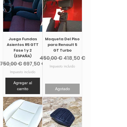
Juego Fundas
Moqueta Del Piso
Asientos R5 GTT
para Renault 5
Fase 1 y 2
GT Turbo
(ESPAÑA)
Precio
Precio de oferta
450,00 €
418,50 €
Precio
Precio de oferta
750,00 €
697,50 €
Impuesto incluido
Impuesto incluido
Agregar al
carrito
Agotado