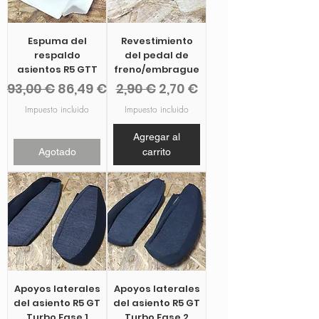
Espuma del
Revestimiento
respaldo
del pedal de
asientos R5 GTT
freno/embrague
Precio
Precio de oferta
Precio
Precio de oferta
93,00 €
86,49 €
2,90 €
2,70 €
Impuesto incluido
Impuesto incluido
Agregar al
Agotado
carrito
Apoyos laterales
Apoyos laterales
del asiento R5 GT
del asiento R5 GT
Turbo Fase 1
Turbo Fase 2