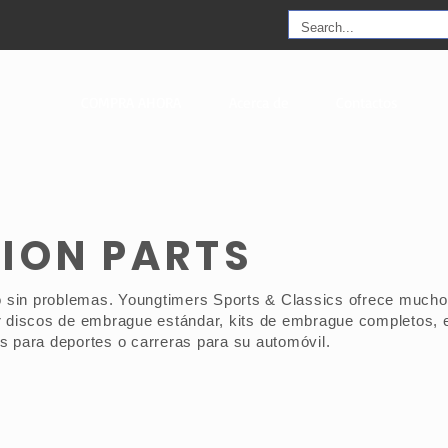
COMPRA AHORA
Acerca de
Contactos
ION PARTS
do sin problemas. Youngtimers Sports & Classics ofrece much
r discos de embrague estándar, kits de embrague completos, 
 para deportes o carreras para su automóvil.