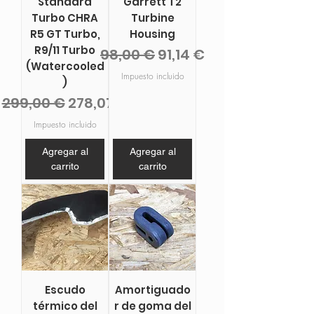
Standard
Garrett T2
Turbo CHRA
Turbine
R5 GT Turbo,
Housing
R9/11 Turbo
Precio
Precio de oferta
98,00 €
91,14 €
(Watercooled
Impuesto incluido
)
Precio
Precio de oferta
299,00 €
278,07 €
Impuesto incluido
Agregar al
Agregar al
carrito
carrito
Escudo
Amortiguado
térmico del
r de goma del