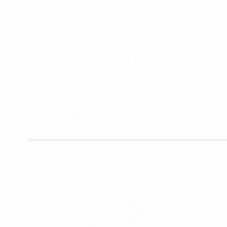
SÍGANOS
Pagos
Transp
Seguros
Rápido
CONTÁCTENOS
contact@youngtimersclassics.com
Youngtimers Sports & Classics
Travessa Carregal 6
4420 Gondomar