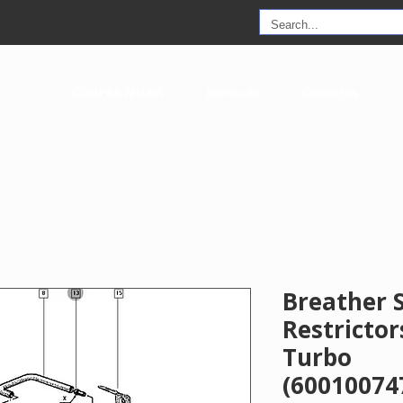
COMPRA AHORA
Acerca de
Contactos
Breather 
Restrictor
Turbo
(60010074