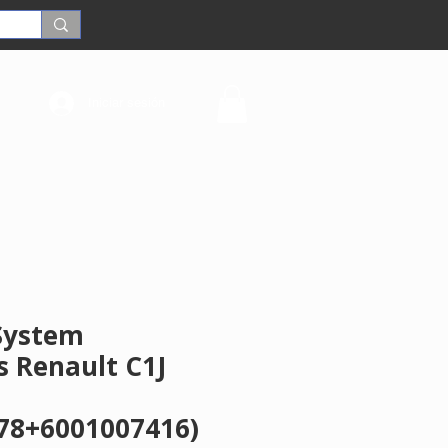
Iniciar sesión
System
s Renault C1J
78+6001007416)