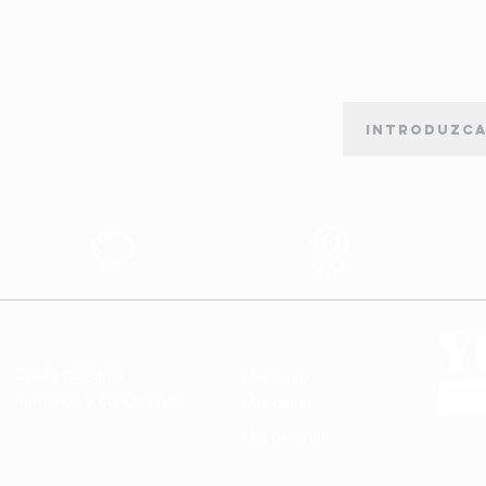
BOLETÍN DE SUSCRIPCIÓN
orte
Apoyo al
Produtos de
Cliente
Calidad
ENLACES ÚTILES
MI CUENTA
Sobre nosotros
Mi carrito
Términos y condiciones
Mi cuenta
Mis ordenes