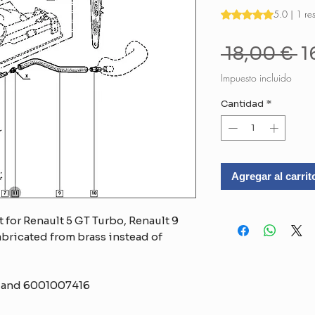
Según 1 reseña, la 
5.0 | 1 re
P
 18,00 € 
1
Impuesto incluido
Cantidad
*
Agregar al carrit
it for Renault 5 GT Turbo, Renault 9
abricated from brass instead of
8 and 6001007416