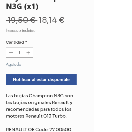
N3G (x1)
Precio
Precio
 19,50 € 
18,14 €
de
Impuesto incluido
oferta
Cantidad
*
Agotado
Notificar al estar disponible
Las bujías Champion N3G son
las bujías originales Renault y
recomendadas para todos los
motores Renault C1J Turbo.
RENAULT OE Code:
77 00500