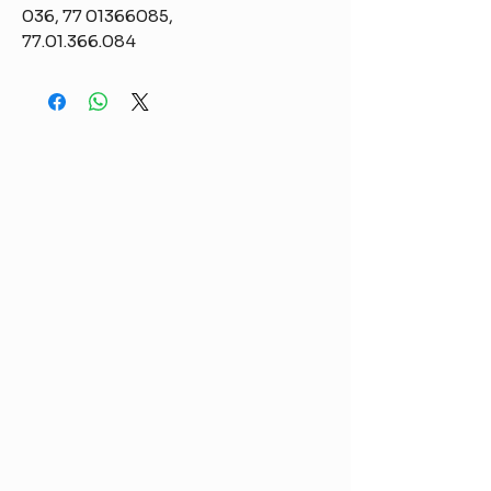
036, 77 01366085,
77.01.366.084