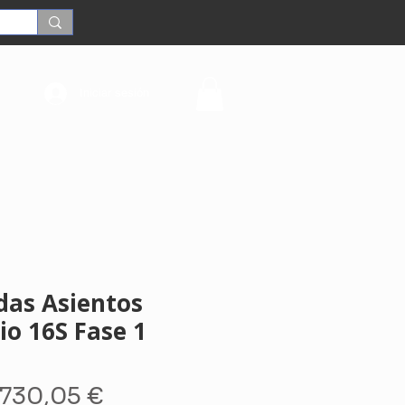
Iniciar sesión
das Asientos
io 16S Fase 1
Precio
Precio
730,05 €