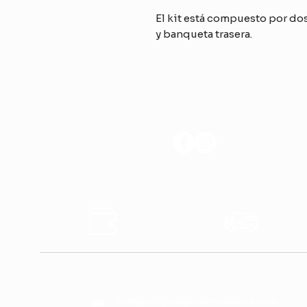
El kit está compuesto por do
y banqueta trasera.
SÍGANOS
Pagos
Transp
Seguros
Rápido
CONTÁCTENOS
contact@youngtimersclassics.com