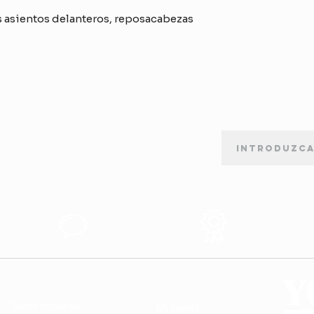
s asientos delanteros, reposacabezas
BOLETÍN DE SUSCRIPCIÓN
orte
Apoyo al
Produtos de
Cliente
Calidad
ENLACES ÚTILES
MI CUENTA
Sobre nosotros
Mi carrito