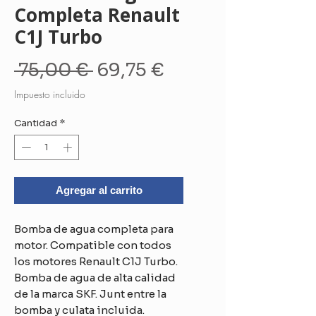
Completa Renault
C1J Turbo
Precio
Precio
 75,00 € 
69,75 €
de
Impuesto incluido
oferta
Cantidad
*
Agregar al carrito
Bomba de agua completa para
motor. Compatible con todos
los motores Renault C1J Turbo.
Bomba de agua de alta calidad
de la marca SKF. Junt entre la
bomba y culata incluida.