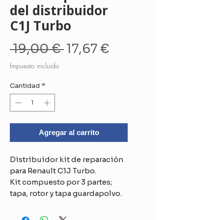
del distribuidor
C1J Turbo
Precio
Precio
 19,00 € 
17,67 €
de
Impuesto incluido
oferta
Cantidad
*
Agregar al carrito
Distribuidor kit de reparación
para Renault C1J Turbo.
Kit compuesto por 3 partes;
tapa, rotor y tapa guardapolvo.