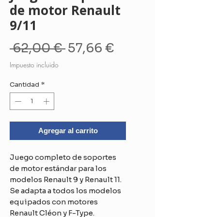
de motor Renault
9/11
Precio
Precio
 62,00 € 
57,66 €
de
Impuesto incluido
oferta
Cantidad
*
Agregar al carrito
Juego completo de soportes
de motor estándar para los
modelos Renault 9 y Renault 11.
Se adapta a todos los modelos
equipados con motores
Renault Cléon y F-Type.