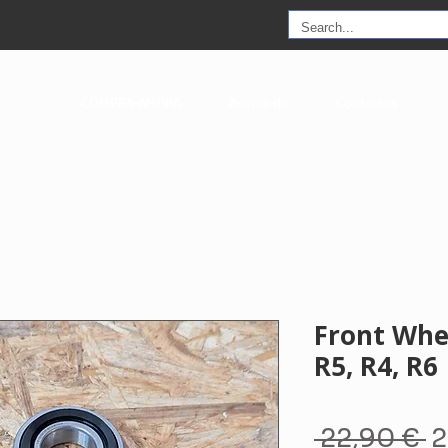
COMPRA AHORA
Acerca de
Contactos
Front Whe
R5, R4, R6
P
 22,90 € 
2