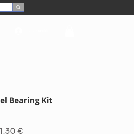
Iniciar sesión
el Bearing Kit
recio
Precio
1,30 €