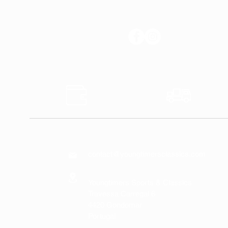
SÍGANOS
Pagos
Transp
Seguros
Rápido
CONTÁCTENOS
contact@youngtimersclassics.com
Youngtimers Sports & Classics
Travessa Carregal 6
4420 Gondomar
Portugal