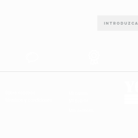
BOLETÍN DE SUSCRIPCIÓN
orte
Apoyo al
Produtos de
Cliente
Calidad
ENLACES ÚTILES
MI CUENTA
Sobre nosotros
Mi carrito
Términos y condiciones
Mi cuenta
Mis ordenes