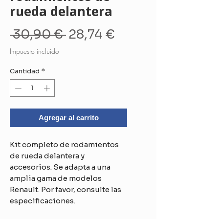
rueda delantera
Precio
Precio
 30,90 € 
28,74 €
de
Impuesto incluido
oferta
Cantidad
*
Agregar al carrito
Kit completo de rodamientos
de rueda delantera y
accesorios. Se adapta a una
amplia gama de modelos
Renault. Por favor, consulte las
especificaciones.