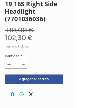
19 16S Right Side
Headlight
(7701036036)
Precio
 110,00 € 
Precio
102,30 €
de
Impuesto incluido
oferta
Cantidad
*
Agregar al carrito