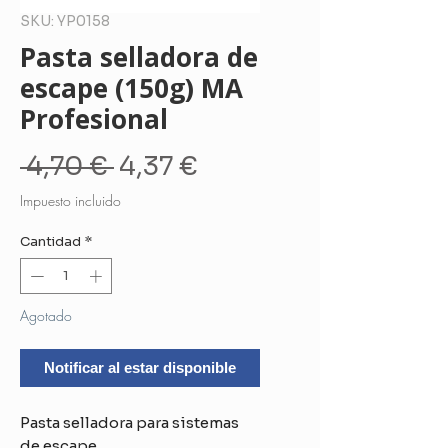
SKU: YP0158
Pasta selladora de
escape (150g) MA
Profesional
Precio
Precio
 4,70 € 
4,37 €
de
Impuesto incluido
oferta
Cantidad
*
Agotado
Notificar al estar disponible
Pasta selladora para sistemas
de escape.