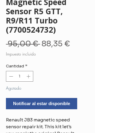
Magnetic Speed
Sensor R5 GTT,
R9/R11 Turbo
(7700524732)
Precio
Precio
 95,00 € 
88,35 €
de
Impuesto incluido
oferta
Cantidad
*
Agotado
Notificar al estar disponible
Renault JB3 magnetic speed
sensor repair kit. This kit let's