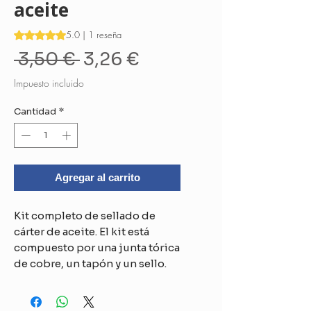
aceite
Según 1 reseña, la calificación es de 5.0 de 5 estrellas
5.0 | 1 reseña
Precio
Precio
 3,50 € 
3,26 €
de
Impuesto incluido
oferta
Cantidad
*
Agregar al carrito
Kit completo de sellado de
cárter de aceite. El kit está
compuesto por una junta tórica
de cobre, un tapón y un sello.