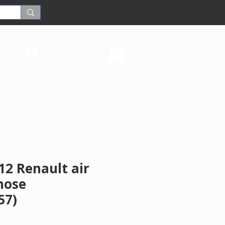
Iniciar sesión
12 Renault air
hose
57)