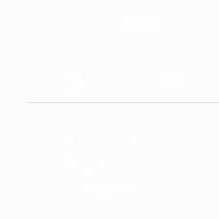
SÍGANOS
Pagos
Transp
Seguros
Rápido
CONTÁCTENOS
contact@youngtimersclassics.com
Youngtimers Sports & Classics
Travessa Carregal 6
4420 Gondomar
Portugal