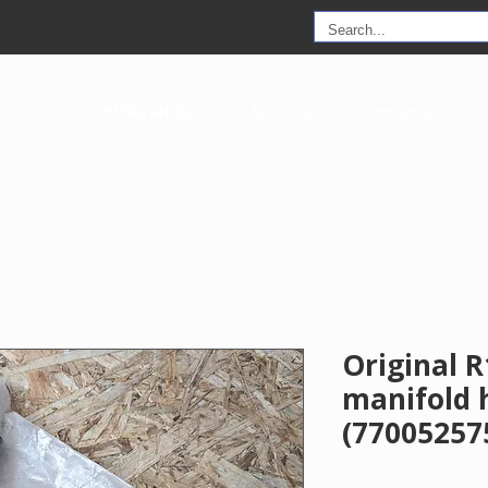
COMPRA AHORA
Acerca de
Contactos
Original R
manifold 
(77005257