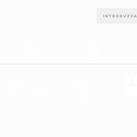
RENAULT 12 Carrinha 
1.3, 07.1975 - 04.1
BOLETÍN DE SUSCRIPCIÓN
1.3, 10.1970 - 08.1
1.3, 08.1973 - 08.1
1.4, 08.1976 - 08.1
orte
Apoyo al
Produtos de
Cliente
Calidad
ENLACES ÚTILES
MI CUENTA
Sobre nosotros
Mi carrito
Términos y condiciones
Mi cuenta
Mis ordenes