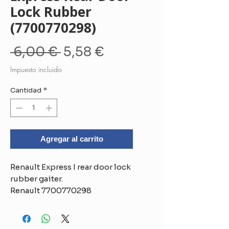
Lock Rubber
(7700770298)
Precio
Precio
 6,00 € 
5,58 €
de
Impuesto incluido
oferta
Cantidad
*
Agregar al carrito
Renault Express I rear door lock
rubber gaiter.
Renault 7700770298