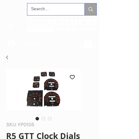
Iniciar sesión
SKU: YP0105
R5 GTT Clock Dials