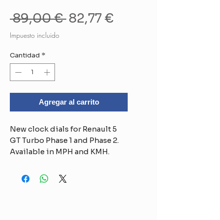
Precio
Precio
 89,00 € 
82,77 €
de
Impuesto incluido
oferta
Cantidad
*
Agregar al carrito
New clock dials for Renault 5
GT Turbo Phase 1 and Phase 2.
Available in MPH and KMH.