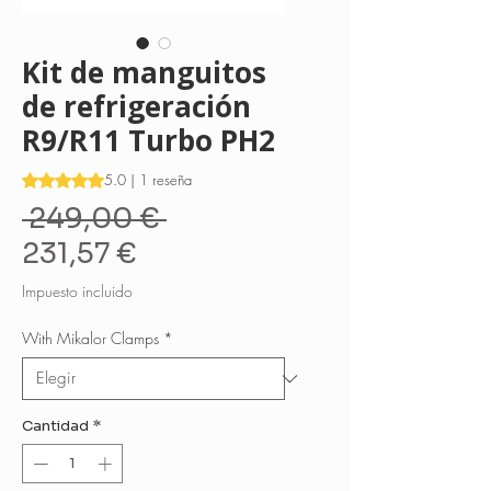
Kit de manguitos
de refrigeración
R9/R11 Turbo PH2
Según 1 reseña, la calificación es de 5.0 de 5 estrellas
5.0 | 1 reseña
Precio
 249,00 € 
Precio
231,57 €
de
Impuesto incluido
oferta
With Mikalor Clamps
*
Cantidad
*