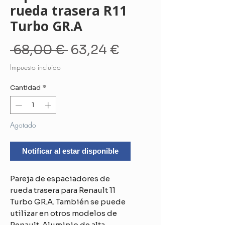
rueda trasera R11
Turbo GR.A
Precio
Precio
 68,00 € 
63,24 €
de
Impuesto incluido
oferta
Cantidad
*
Agotado
Notificar al estar disponible
Pareja de espaciadores de
rueda trasera para Renault 11
Turbo GR.A. También se puede
utilizar en otros modelos de
Renault. Aluminio de alta