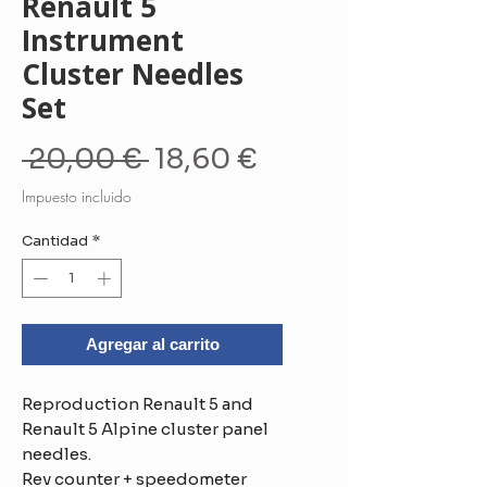
Renault 5
Instrument
Cluster Needles
Set
Precio
Precio
 20,00 € 
18,60 €
de
Impuesto incluido
oferta
Cantidad
*
Agregar al carrito
Reproduction Renault 5 and
Renault 5 Alpine cluster panel
needles.
Rev counter + speedometer