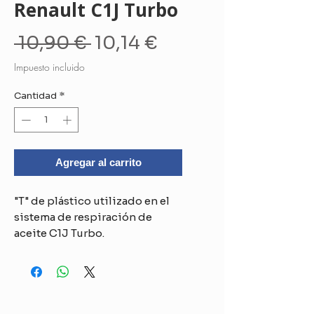
Renault C1J Turbo
Precio
Precio
 10,90 € 
10,14 €
de
Impuesto incluido
oferta
Cantidad
*
Agregar al carrito
"T" de plástico utilizado en el
sistema de respiración de
aceite C1J Turbo.