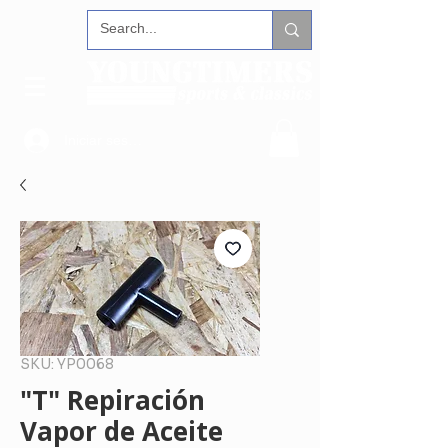
Iniciar sesión
SKU: YP0068
"T" Repiración
Vapor de Aceite