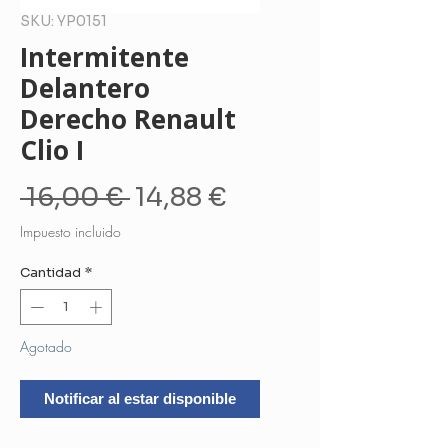
SKU: YP0151
Intermitente
Delantero
Derecho Renault
Clio I
Precio
Precio
 16,00 € 
14,88 €
de
Impuesto incluido
oferta
Cantidad
*
Agotado
Notificar al estar disponible