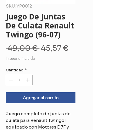
SKU: YP0012
Juego De Juntas
De Culata Renault
Twingo (96-07)
Precio
Precio
 49,00 € 
45,57 €
de
Impuesto incluido
oferta
Cantidad
*
Agregar al carrito
Juego completo de juntas de
culata para Renault Twingo I
equipado con Motores D7F y