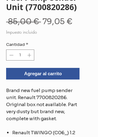
Unit (7700820286)
Precio
Precio
 85,00 € 
79,05 €
de
Impuesto incluido
oferta
Cantidad
*
Agregar al carrito
Brand new fuel pump sender
unit. Renault 7700820286.
Original box not available. Part
very dusty but brand new,
complete with gasket.
Renault TWINGO (C06_) 1.2