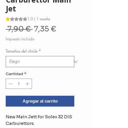
Jet
Según 1 reseña, la calificación es de 1.0 de 5 estrellas
1.0 | 1 reseña
Precio
Precio
 7,90 € 
7,35 €
de
Impuesto incluido
oferta
Tamaños del chicle
*
Cantidad
*
Agregar al carrito
New Main Jett for Solex 32 DIS
Carburettors.