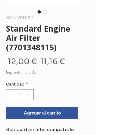
SKU: YP0192
Standard Engine
Air Filter
(7701348115)
Precio
Precio
 12,00 € 
11,16 €
de
Impuesto incluido
oferta
Cantidad
*
Agregar al carrito
Standard air filter compatible