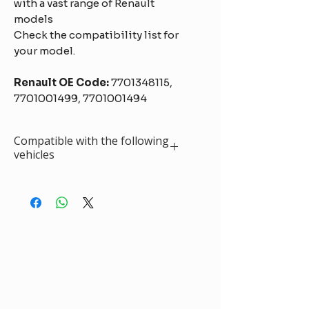
with a vast range of Renault
models
Check the compatibility list for
your model.
Renault OE Code:
7701348115,
7701001499, 7701001494
Compatible with the following
vehicles
RENAULT 5
(09.1975 - 12.1985)
1.3l, 09.1975 - 09.1984, 1289, 64 hp
1.3l Automatik, 06.1979 - 09.1984, 1289, 54
hp
1.4l, 06.1984 - 01.1985, 1397, 110 hp
1.4l, 09.1980 - 03.1985, 1397, 160 hp
1.4l, 01.1982 - 12.1985, 1397, 63 hp
1.4l Alpine A5, 09.1977 - 09.1981, 1397, 93
hp