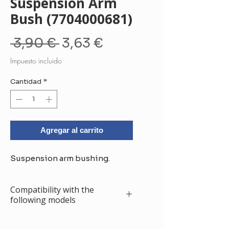
Suspension Arm
Bush (7704000681)
Precio
Precio
 3,90 € 
3,63 €
de
Impuesto incluido
oferta
Cantidad
*
Agregar al carrito
Suspension arm bushing.
Compatibility with the
following models
Renault Express (Rapid) (F40, G40) (07.1985 -