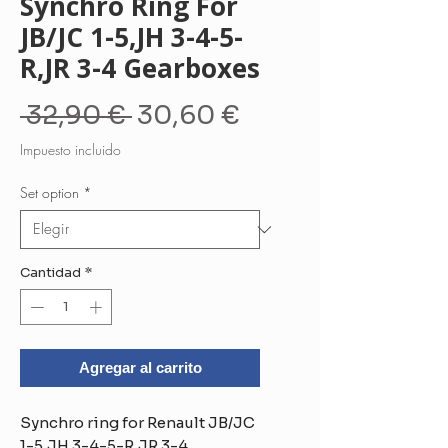
Synchro Ring For
JB/JC 1-5,JH 3-4-5-
R,JR 3-4 Gearboxes
Precio
Precio
 32,90 € 
30,60 €
de
Impuesto incluido
oferta
Set option
*
Cantidad
*
Agregar al carrito
Synchro ring for Renault JB/JC
1-5,JH 3-4-5-R,JR 3-4