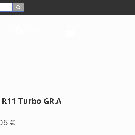
Iniciar sesión
 R11 Turbo GR.A
ecio
Precio
05 €
de