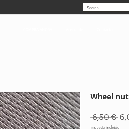
COMPRA AHORA
Acerca de
Contactos
Wheel nut
Pr
 6,50 € 
6,
Impuesto incluido