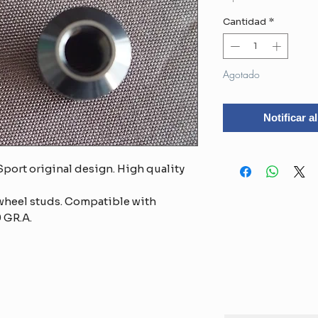
Cantidad
*
Agotado
Notificar a
port original design. High quality
wheel studs. Compatible with
9 GR.A.