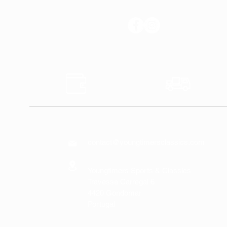
SÍGANOS
Pagos
Transp
Seguros
Rápido
CONTÁCTENOS
contact@youngtimersclassics.com
Youngtimers Sports & Classics
Travessa Carregal 6
4420 Gondomar
Portugal