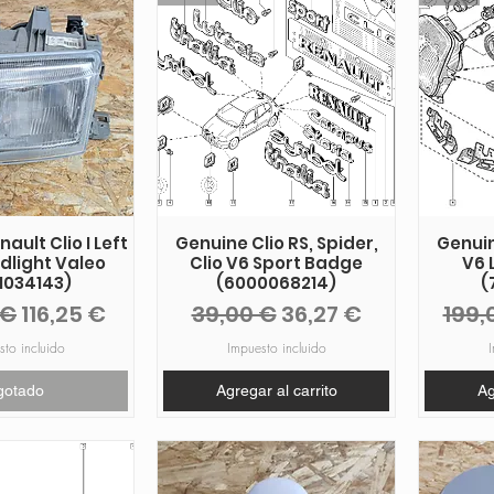
ault Clio I Left
Genuine Clio RS, Spider,
Genuine
dlight Valeo
Clio V6 Sport Badge
V6 
1034143)
(6000068214)
(
Precio de oferta
Precio
Precio de oferta
Prec
 €
116,25 €
39,00 €
36,27 €
199,
sto incluido
Impuesto incluido
I
gotado
Agregar al carrito
Ag