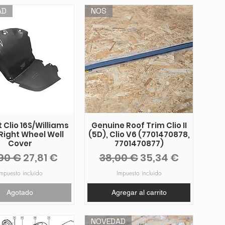
AD
NOS
 Clio 16S/Williams
Genuine Roof Trim Clio II
Right Wheel Well
(5D), Clio V6 (7701470878,
Cover
7701470877)
cio
Precio de oferta
Precio
Precio de oferta
90 €
27,81 €
38,00 €
35,34 €
mpuesto incluido
Impuesto incluido
Agotado
Agregar al carrito
NOVEDAD