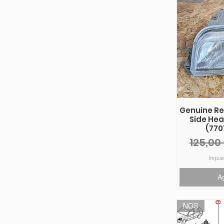
Genuine Ren
Side Hea
(770
Precio
125,00
Impue
A
NOS