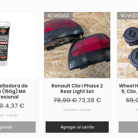
NOVEDAD
NOVED
elladora de
Renault Clio I Phase 2
Wheel H
 (150g) MA
Rear Light Set
5, Clio
fesional
Precio
Precio de oferta
Pre
78,90 €
73,38 €
59,
io
Precio de oferta
 €
4,37 €
Impuesto incluido
I
sto incluido
gotado
Agregar al carrito