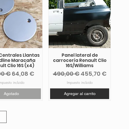
Centrales Llantas
Panel lateral de
dline Maracaña
carrocería Renault Clio
lt Clio 16S (x4)
16S/Williams
cio
Precio de oferta
Precio
Precio de oferta
90 €
64,08 €
490,00 €
455,70 €
mpuesto incluido
Impuesto incluido
Agotado
Agregar al carrito