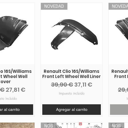
NOVEDAD
NOVED
io 16S/Williams
Renault Clio 16S/Williams
Renault
ft Wheel Well
Front Left Wheel Well Liner
Front 
over
Precio
Precio de oferta
39,90 €
37,11 €
o
Precio de oferta
Pre
 €
27,81 €
29,
Impuesto incluido
sto incluido
I
r al carrito
Agregar al carrito
NOS
NOS