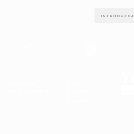
BOLETÍN DE SUSCRIPCIÓN
orte
Apoyo al
Produtos de
Cliente
Calidad
ENLACES ÚTILES
MI CUENTA
Sobre nosotros
Mi carrito
Términos y condiciones
Mi cuenta
Mis ordenes