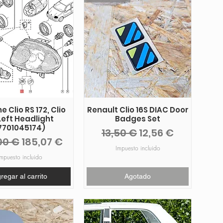
 Clio RS 172, Clio
Renault Clio 16S DIAC Door
Left Headlight
Badges Set
7701045174)
Precio
Precio de oferta
13,50 €
12,56 €
io
Precio de oferta
00 €
185,07 €
Impuesto incluido
mpuesto incluido
regar al carrito
Agotado