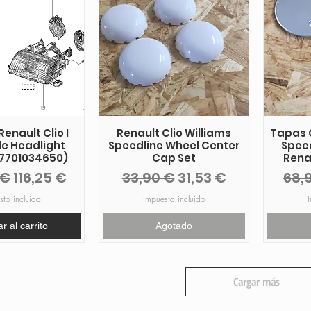
enault Clio I
Renault Clio Williams
Tapas 
de Headlight
Speedline Wheel Center
Spee
(7701034650)
Cap Set
Renau
Precio de oferta
Precio
Precio de oferta
Pre
 €
116,25 €
33,90 €
31,53 €
68,
sto incluido
Impuesto incluido
I
r al carrito
Agotado
Cargar más