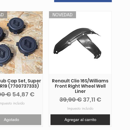
AD
NOVEDAD
ub Cap Set, Super
Renault Clio 16S/Williams
, R19 (7700737333)
Front Right Wheel Well
Liner
cio
Precio de oferta
00 €
54,87 €
Precio
Precio de ofert
39,90 €
37,11 €
mpuesto incluido
Impuesto incluido
Agotado
Agregar al carrito