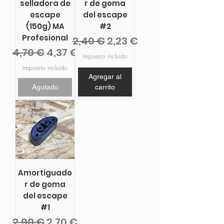
selladora de
r de goma
escape
del escape
(150g) MA
#2
Profesional
Precio
Precio de oferta
2,40 €
2,23 €
Precio
Precio de oferta
4,70 €
4,37 €
Impuesto incluido
Impuesto incluido
Agregar al
Agotado
carrito
Amortiguado
r de goma
del escape
#1
Precio
Precio de oferta
2,90 €
2,70 €